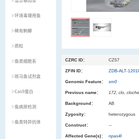
混合基因型
环境毒理用鱼
稀有鮈鲫
质粒
CZRC ID：
CZ57
鱼类细胞系
ZFIN ID：
ZDB-ALT-1201
斑马鱼试剂盒
Genomic Feature：
sm0
Cas9蛋白
Previous name：
172, clo, cloch
Background：
AB
鱼病原检测
Zygosity：
heterozygous
鱼类特异抗体
Construct：
--
Affected Gene(s)：
npas4l
草履虫种源