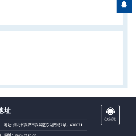

地址
在线帮助
地址: 湖北省武汉市武昌区东湖南路7号，430071
网址：www.zfish.cn