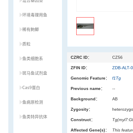
混合基因型
环境毒理用鱼
稀有鮈鲫
质粒
CZRC ID：
CZ56
鱼类细胞系
ZFIN ID：
ZDB-ALT-
斑马鱼试剂盒
Genomic Feature：
f1Tg
Cas9蛋白
Previous name：
--
Background：
AB
鱼病原检测
Zygosity：
heterozyg
鱼类特异抗体
Construct：
Tg(myl7:G
Affected Gene(s)：
This featur
草履虫种源