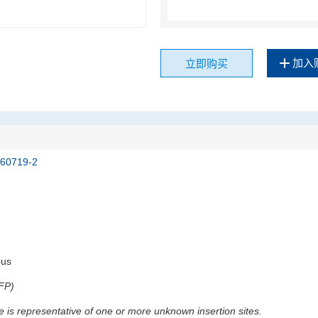
加入
立即购买
060719-2
ous
FP)
e is representative of one or more unknown insertion sites.