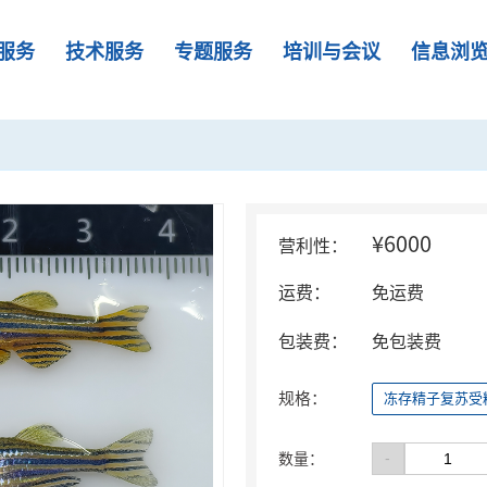
服务
技术服务
专题服务
培训与会议
信息浏
¥6000
营利性：
运费：
免运费
包装费：
免包装费
规格：
冻存精子复苏受
-
数量：