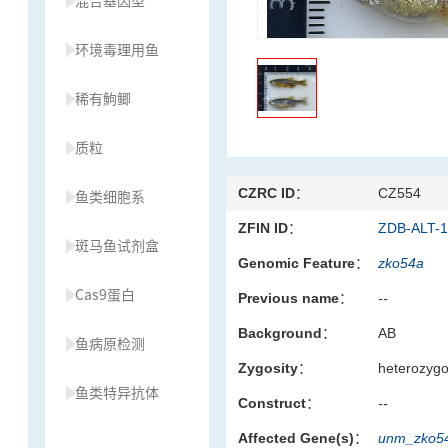
混合基因型
环境毒理用鱼
稀有鮈鲫
质粒
CZRC ID：
CZ554
鱼类细胞系
ZFIN ID：
ZDB-ALT-
斑马鱼试剂盒
Genomic Feature：
zko54a
Cas9蛋白
Previous name：
--
Background：
AB
鱼病原检测
Zygosity：
heterozyg
鱼类特异抗体
Construct：
--
Affected Gene(s)：
unm_zko5
草履虫种源