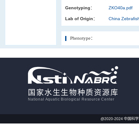
Genotyping：
ZKO40a.pdf
活体影像学
Lab of Origin：
China Zebrafi
显微注射
Phenotype：
国家水生生物种质资源库
National Aquatic Biological Resource Center
@2020-2024 中