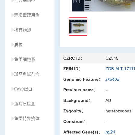
混合基因型
环境毒理用鱼
稀有鮈鲫
质粒
CZRC ID：
CZ545
鱼类细胞系
ZFIN ID：
ZDB-ALT-1711
斑马鱼试剂盒
Genomic Feature：
zko40a
Cas9蛋白
Previous name：
--
Background：
AB
鱼病原检测
Zygosity：
heterozygous
鱼类特异抗体
Construct：
--
Affected Gene(s)：
rpl24
草履虫种源