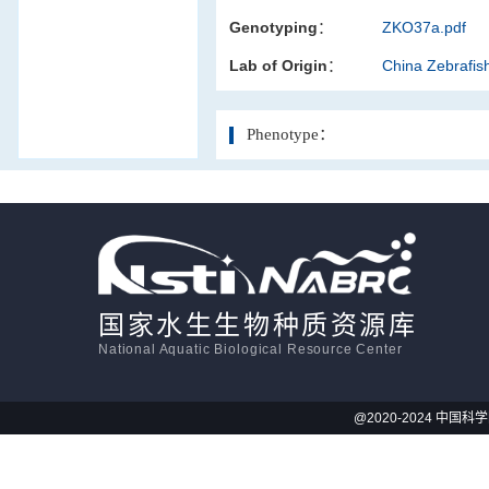
Genotyping：
ZKO37a.pdf
活体影像学
Lab of Origin：
China Zebrafi
显微注射
Phenotype：
国家水生生物种质资源库
National Aquatic Biological Resource Center
@2020-2024 中