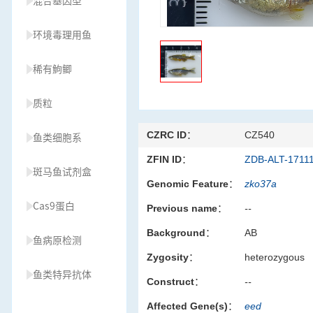
混合基因型
环境毒理用鱼
稀有鮈鲫
质粒
CZRC ID：
CZ540
鱼类细胞系
ZFIN ID：
ZDB-ALT-1711
斑马鱼试剂盒
Genomic Feature：
zko37a
Cas9蛋白
Previous name：
--
Background：
AB
鱼病原检测
Zygosity：
heterozygous
鱼类特异抗体
Construct：
--
Affected Gene(s)：
eed
草履虫种源