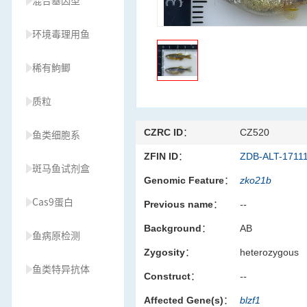
混合基因型
环境毒理用鱼
稀有鮈鲫
质粒
CZRC ID：
CZ520
鱼类细胞系
ZFIN ID：
ZDB-ALT-1711
斑马鱼试剂盒
Genomic Feature：
zko21b
Cas9蛋白
Previous name：
--
Background：
AB
鱼病原检测
Zygosity：
heterozygous
鱼类特异抗体
Construct：
--
Affected Gene(s)：
blzf1
草履虫种源