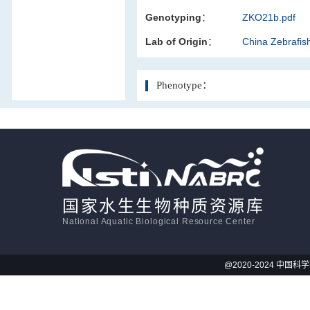
Genotyping：
ZKO21b.pdf
活体影像学
Lab of Origin：
China Zebrafi
显微注射
Phenotype：
国家水生生物种质资源库
National Aquatic Biological Resource Center
@2020-2024 中