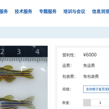
服务
技术服务
专题服务
培训与会议
信息浏
¥6000
营利性：
运费：
免运费
包装费：
免包装费
规格：
冻存精子复苏受
-
数量：