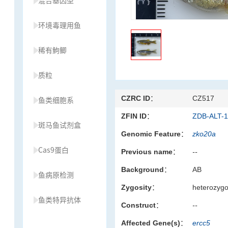
混合基因型
环境毒理用鱼
稀有鮈鲫
质粒
CZRC ID：
CZ517
鱼类细胞系
ZFIN ID：
ZDB-ALT-
斑马鱼试剂盒
Genomic Feature：
zko20a
Cas9蛋白
Previous name：
--
Background：
AB
鱼病原检测
Zygosity：
heterozyg
鱼类特异抗体
Construct：
--
Affected Gene(s)：
ercc5
草履虫种源