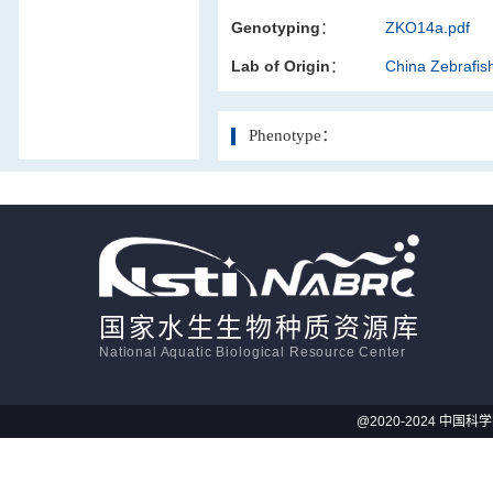
Genotyping：
ZKO14a.pdf
活体影像学
Lab of Origin：
China Zebrafi
显微注射
Phenotype：
国家水生生物种质资源库
National Aquatic Biological Resource Center
@2020-2024 中