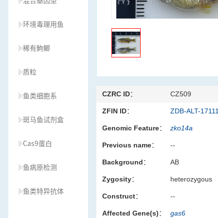
混合基因型
环境毒理用鱼
稀有鮈鲫
质粒
CZRC ID：
CZ509
鱼类细胞系
ZFIN ID：
ZDB-ALT-1711
斑马鱼试剂盒
Genomic Feature：
zko14a
Cas9蛋白
Previous name：
--
Background：
AB
鱼病原检测
Zygosity：
heterozygous
鱼类特异抗体
Construct：
--
Affected Gene(s)：
gas6
草履虫种源