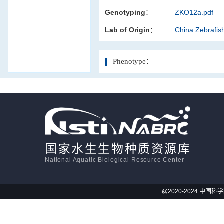
Genotyping：
ZKO12a.pdf
活体影像学
Lab of Origin：
China Zebrafi
显微注射
Phenotype：
国家水生生物种质资源库
National Aquatic Biological Resource Center
@2020-2024 中