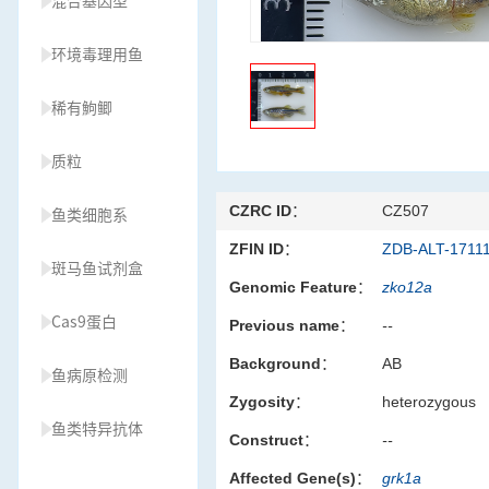
混合基因型
环境毒理用鱼
稀有鮈鲫
质粒
CZRC ID：
CZ507
鱼类细胞系
ZFIN ID：
ZDB-ALT-1711
斑马鱼试剂盒
Genomic Feature：
zko12a
Cas9蛋白
Previous name：
--
Background：
AB
鱼病原检测
Zygosity：
heterozygous
鱼类特异抗体
Construct：
--
Affected Gene(s)：
grk1a
草履虫种源