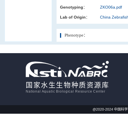
Genotyping：
ZKO06a.pdf
活体影像学
Lab of Origin：
China Zebrafi
显微注射
Phenotype：
国家水生生物种质资源库
National Aquatic Biological Resource Center
@2020-2024 中