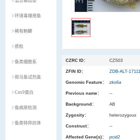
混合基因型
环境毒理用鱼
稀有鮈鲫
质粒
CZRC ID：
CZ503
鱼类细胞系
ZFIN ID：
ZDB-ALT-1711
斑马鱼试剂盒
Genomic Feature：
zko6a
Cas9蛋白
Previous name：
--
Background：
AB
鱼病原检测
Zygosity：
heterozygous
鱼类特异抗体
Construct：
--
Affected Gene(s)：
pcid2
草履虫种源