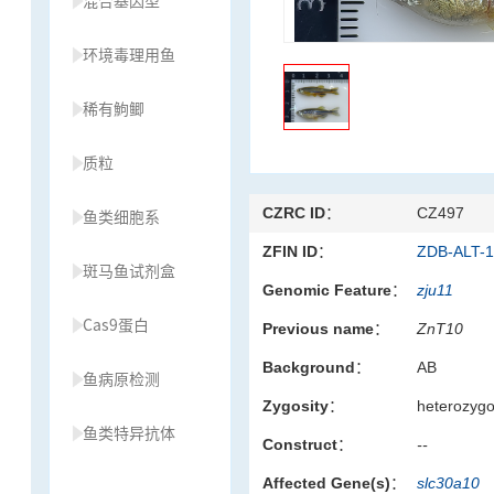
混合基因型
环境毒理用鱼
稀有鮈鲫
质粒
CZRC ID：
CZ497
鱼类细胞系
ZFIN ID：
ZDB-ALT-
斑马鱼试剂盒
Genomic Feature：
zju11
Cas9蛋白
Previous name：
ZnT10
Background：
AB
鱼病原检测
Zygosity：
heterozyg
鱼类特异抗体
Construct：
--
Affected Gene(s)：
slc30a10
草履虫种源