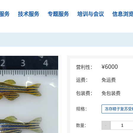
服务
技术服务
专题服务
培训与会议
信息浏
¥6000
营利性：
运费：
免运费
包装费：
免包装费
规格：
冻存精子复苏受
-
数量：