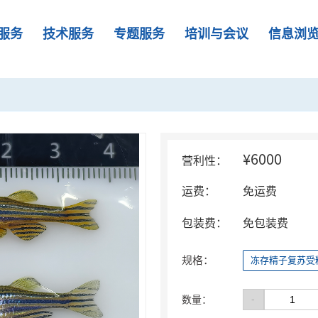
服务
技术服务
专题服务
培训与会议
信息浏
¥6000
营利性：
运费：
免运费
包装费：
免包装费
规格：
冻存精子复苏受
-
数量：