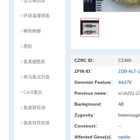
混合基因型
环境毒理用鱼
稀有鮈鲫
质粒
CZRC ID：
CZ485
鱼类细胞系
ZFIN ID：
ZDB-ALT-
斑马鱼试剂盒
Genomic Feature：
ihb276
Cas9蛋白
Previous name：
si:ch211-2
Background：
AB
鱼病原检测
Zygosity：
heterozyg
鱼类特异抗体
Construct：
--
Affected Gene(s)：
nipbla
草履虫种源