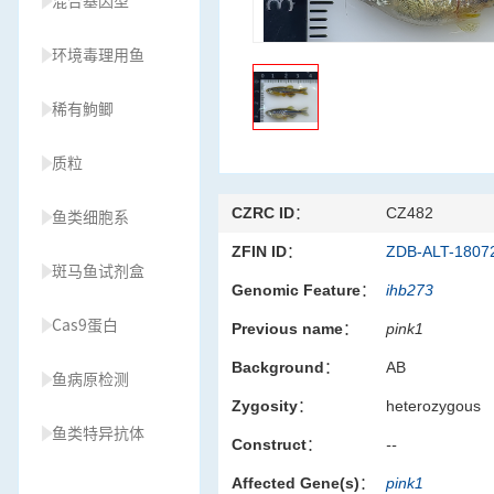
混合基因型
环境毒理用鱼
稀有鮈鲫
质粒
CZRC ID：
CZ482
鱼类细胞系
ZFIN ID：
ZDB-ALT-1807
斑马鱼试剂盒
Genomic Feature：
ihb273
Cas9蛋白
Previous name：
pink1
Background：
AB
鱼病原检测
Zygosity：
heterozygous
鱼类特异抗体
Construct：
--
Affected Gene(s)：
pink1
草履虫种源