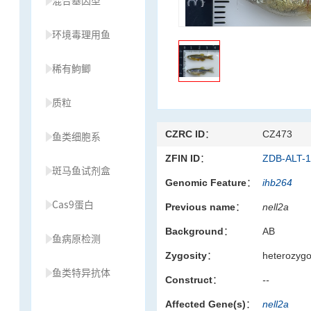
混合基因型
环境毒理用鱼
稀有鮈鲫
质粒
CZRC ID：
CZ473
鱼类细胞系
ZFIN ID：
ZDB-ALT-
斑马鱼试剂盒
Genomic Feature：
ihb264
Cas9蛋白
Previous name：
nell2a
Background：
AB
鱼病原检测
Zygosity：
heterozyg
鱼类特异抗体
Construct：
--
Affected Gene(s)：
nell2a
草履虫种源