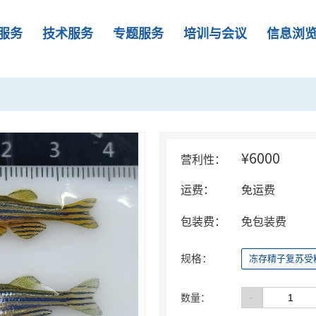
服务
技术服务
专题服务
培训与会议
信息浏
¥6000
营利性：
运费：
免运费
包装费：
免包装费
规格：
冻存精子复苏受
-
数量：