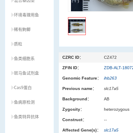
混合基因型
环境毒理用鱼
稀有鮈鲫
质粒
CZRC ID：
CZ472
鱼类细胞系
ZFIN ID：
ZDB-ALT-1807
斑马鱼试剂盒
Genomic Feature：
ihb263
Cas9蛋白
Previous name：
slc17a5
Background：
AB
鱼病原检测
Zygosity：
heterozygous
鱼类特异抗体
Construct：
--
Affected Gene(s)：
slc17a5
草履虫种源