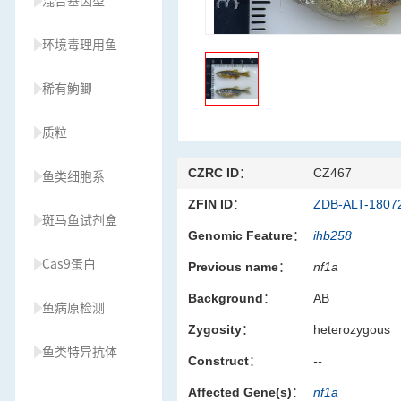
混合基因型
环境毒理用鱼
稀有鮈鲫
质粒
CZRC ID：
CZ467
鱼类细胞系
ZFIN ID：
ZDB-ALT-1807
斑马鱼试剂盒
Genomic Feature：
ihb258
Cas9蛋白
Previous name：
nf1a
Background：
AB
鱼病原检测
Zygosity：
heterozygous
鱼类特异抗体
Construct：
--
Affected Gene(s)：
nf1a
草履虫种源