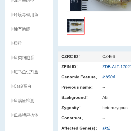
混合基因型
环境毒理用鱼
稀有鮈鲫
质粒
CZRC ID：
CZ466
鱼类细胞系
ZFIN ID：
ZDB-ALT-1702
斑马鱼试剂盒
Genomic Feature：
ihb504
Cas9蛋白
Previous name：
--
Background：
AB
鱼病原检测
Zygosity：
heterozygous
鱼类特异抗体
Construct：
--
Affected Gene(s)：
akt2
草履虫种源