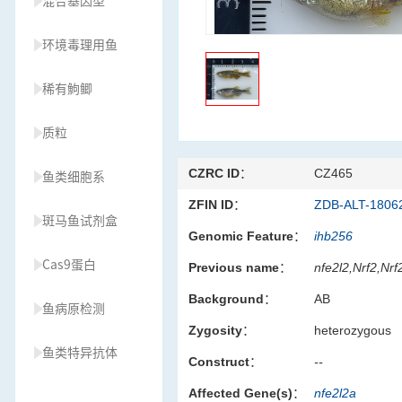
混合基因型
环境毒理用鱼
稀有鮈鲫
质粒
CZRC ID：
CZ465
鱼类细胞系
ZFIN ID：
ZDB-ALT-1806
斑马鱼试剂盒
Genomic Feature：
ihb256
Cas9蛋白
Previous name：
nfe2l2,Nrf2,Nr
Background：
AB
鱼病原检测
Zygosity：
heterozygous
鱼类特异抗体
Construct：
--
Affected Gene(s)：
nfe2l2a
草履虫种源