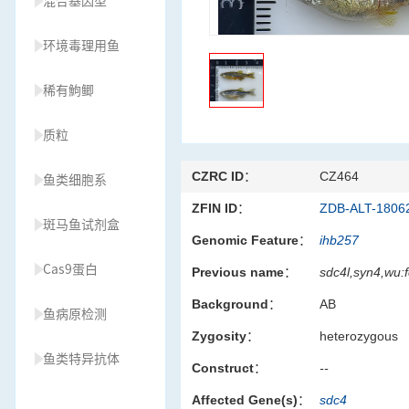
混合基因型
环境毒理用鱼
稀有鮈鲫
质粒
CZRC ID：
CZ464
鱼类细胞系
ZFIN ID：
ZDB-ALT-1806
斑马鱼试剂盒
Genomic Feature：
ihb257
Cas9蛋白
Previous name：
sdc4l,syn4,wu:
Background：
AB
鱼病原检测
Zygosity：
heterozygous
鱼类特异抗体
Construct：
--
Affected Gene(s)：
sdc4
草履虫种源