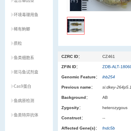
混合基因型
环境毒理用鱼
稀有鮈鲫
质粒
CZRC ID：
CZ461
鱼类细胞系
ZFIN ID：
ZDB-ALT-1806
斑马鱼试剂盒
Genomic Feature：
ihb254
Cas9蛋白
Previous name：
si:dkey-264p5.
Background：
AB
鱼病原检测
Zygosity：
heterozygous
鱼类特异抗体
Construct：
--
Affected Gene(s)：
fndc5b
草履虫种源