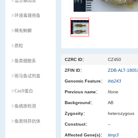
混合基因型
环境毒理用鱼
稀有鮈鲫
质粒
CZRC ID：
CZ450
鱼类细胞系
ZFIN ID：
ZDB-ALT-1805
斑马鱼试剂盒
Genomic Feature：
ihb243
Cas9蛋白
Previous name：
None
Background：
AB
鱼病原检测
Zygosity：
heterozygous
鱼类特异抗体
Construct：
--
Affected Gene(s)：
timp3
草履虫种源