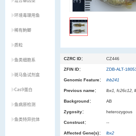
混合基因型
环境毒理用鱼
稀有鮈鲫
质粒
CZRC ID：
CZ446
鱼类细胞系
ZFIN ID：
ZDB-ALT-1805
斑马鱼试剂盒
Genomic Feature：
ihb241
Cas9蛋白
Previous name：
lbx1, fc26c12, 
Background：
AB
鱼病原检测
Zygosity：
heterozygous
鱼类特异抗体
Construct：
--
Affected Gene(s)：
lbx2
草履虫种源