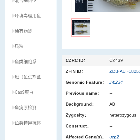
混合基因型
环境毒理用鱼
稀有鮈鲫
质粒
CZRC ID：
CZ439
鱼类细胞系
ZFIN ID：
ZDB-ALT-1805
斑马鱼试剂盒
Genomic Feature：
ihb234
Cas9蛋白
Previous name：
--
Background：
AB
鱼病原检测
Zygosity：
heterozygous
鱼类特异抗体
Construct：
--
Affected Gene(s)：
ucp2
草履虫种源