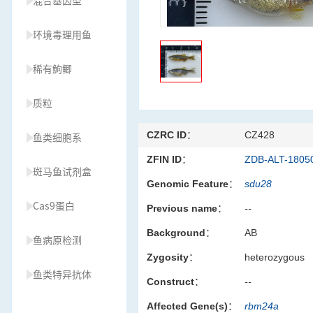
混合基因型
环境毒理用鱼
稀有鮈鲫
质粒
CZRC ID：
CZ428
鱼类细胞系
ZFIN ID：
ZDB-ALT-1805
斑马鱼试剂盒
Genomic Feature：
sdu28
Cas9蛋白
Previous name：
--
Background：
AB
鱼病原检测
Zygosity：
heterozygous
鱼类特异抗体
Construct：
--
Affected Gene(s)：
rbm24a
草履虫种源