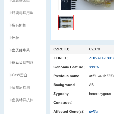
混合基因型
环境毒理用鱼
稀有鮈鲫
质粒
CZRC ID：
CZ378
鱼类细胞系
ZFIN ID：
ZDB-ALT-1801
斑马鱼试剂盒
Genomic Feature：
sdu16
Cas9蛋白
Previous name：
dvl3, wu:fb75f
Background：
AB
鱼病原检测
Zygosity：
heterozygous
鱼类特异抗体
Construct：
--
Affected Gene(s)：
dvl3a
草履虫种源