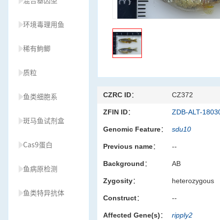
混合基因型
环境毒理用鱼
稀有鮈鲫
质粒
CZRC ID：
CZ372
鱼类细胞系
ZFIN ID：
ZDB-ALT-1803
斑马鱼试剂盒
Genomic Feature：
sdu10
Cas9蛋白
Previous name：
--
Background：
AB
鱼病原检测
Zygosity：
heterozygous
鱼类特异抗体
Construct：
--
Affected Gene(s)：
ripply2
草履虫种源