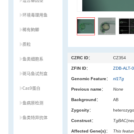
混合基因型
环境毒理用鱼
稀有鮈鲫
质粒
CZRC ID：
CZ354
鱼类细胞系
ZFIN ID：
ZDB-ALT-
斑马鱼试剂盒
Genomic Feature：
nl1Tg
Cas9蛋白
Previous name：
None
Background：
AB
鱼病原检测
Zygosity：
heterozyg
鱼类特异抗体
Construct：
TgBAC(ne
Affected Gene(s)：
This featur
草履虫种源