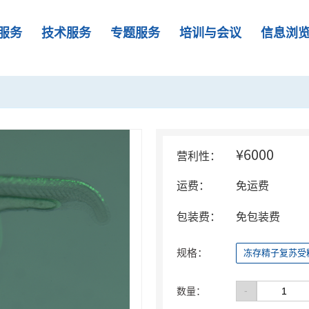
服务
技术服务
专题服务
培训与会议
信息浏
¥6000
营利性：
运费：
免运费
包装费：
免包装费
规格：
冻存精子复苏受
-
数量：