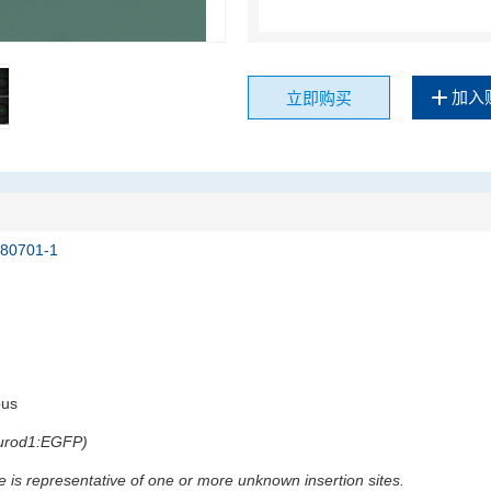
加入
立即购买
080701-1
ous
urod1:EGFP)
e is representative of one or more unknown insertion sites.