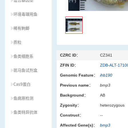
混合基因型
环境毒理用鱼
稀有鮈鲫
质粒
CZRC ID：
CZ341
鱼类细胞系
ZFIN ID：
ZDB-ALT-1710
斑马鱼试剂盒
Genomic Feature：
ihb190
Cas9蛋白
Previous name：
bmp3
Background：
AB
鱼病原检测
Zygosity：
heterozygous
鱼类特异抗体
Construct：
--
Affected Gene(s)：
bmp3
草履虫种源