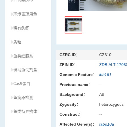
混合基因型
环境毒理用鱼
稀有鮈鲫
质粒
CZRC ID：
CZ310
鱼类细胞系
ZFIN ID：
ZDB-ALT-1706
斑马鱼试剂盒
Genomic Feature：
ihb161
Cas9蛋白
Previous name：
--
Background：
AB
鱼病原检测
Zygosity：
heterozygous
鱼类特异抗体
Construct：
--
Affected Gene(s)：
fabp10a
草履虫种源