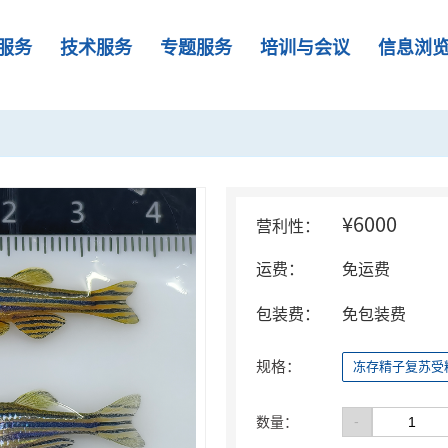
服务
技术服务
专题服务
培训与会议
信息浏
¥6000
营利性：
运费：
免运费
包装费：
免包装费
规格：
冻存精子复苏受
-
数量：