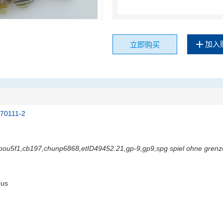
加入
立即购买
170111-2
pou5f1,cb197,chunp6868,etID49452.21,gp-9,gp9,spg spiel ohne grenz
ous