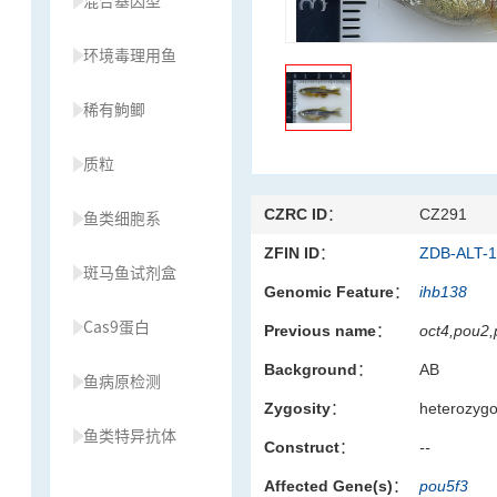
混合基因型
环境毒理用鱼
稀有鮈鲫
质粒
CZRC ID：
CZ291
鱼类细胞系
ZFIN ID：
ZDB-ALT-
斑马鱼试剂盒
Genomic Feature：
ihb138
Cas9蛋白
Previous name：
oct4,pou2,
Background：
AB
鱼病原检测
Zygosity：
heterozyg
鱼类特异抗体
Construct：
--
Affected Gene(s)：
pou5f3
草履虫种源