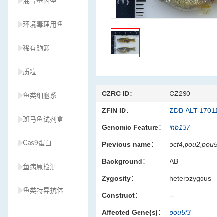
混合基因型
环境毒理用鱼
稀有鮈鲫
质粒
CZRC ID：
CZ290
鱼类细胞系
ZFIN ID：
ZDB-ALT-1701
斑马鱼试剂盒
Genomic Feature：
ihb137
Cas9蛋白
Previous name：
oct4,pou2,pou5
Background：
AB
鱼病原检测
Zygosity：
heterozygous
鱼类特异抗体
Construct：
--
Affected Gene(s)：
pou5f3
草履虫种源