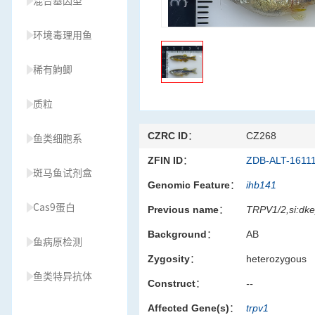
混合基因型
环境毒理用鱼
稀有鮈鲫
质粒
CZRC ID：
CZ268
鱼类细胞系
ZFIN ID：
ZDB-ALT-1611
斑马鱼试剂盒
Genomic Feature：
ihb141
Cas9蛋白
Previous name：
TRPV1/2,si:dke
Background：
AB
鱼病原检测
Zygosity：
heterozygous
鱼类特异抗体
Construct：
--
Affected Gene(s)：
trpv1
草履虫种源