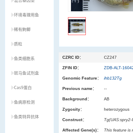
混合基因型
环境毒理用鱼
稀有鮈鲫
质粒
CZRC ID：
CZ247
鱼类细胞系
ZFIN ID：
ZDB-ALT-1604
斑马鱼试剂盒
Genomic Feature：
ihb132Tg
Cas9蛋白
Previous name：
--
Background：
AB
鱼病原检测
Zygosity：
heterozygous
鱼类特异抗体
Construct：
Tg(UAS:spry2
Affected Gene(s)：
This feature is
草履虫种源