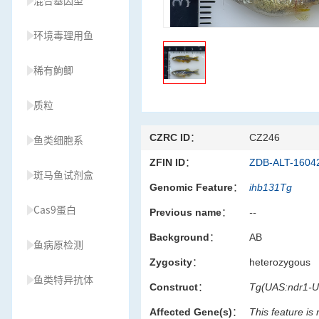
混合基因型
环境毒理用鱼
稀有鮈鲫
质粒
CZRC ID：
CZ246
鱼类细胞系
ZFIN ID：
ZDB-ALT-1604
斑马鱼试剂盒
Genomic Feature：
ihb131Tg
Cas9蛋白
Previous name：
--
Background：
AB
鱼病原检测
Zygosity：
heterozygous
鱼类特异抗体
Construct：
Tg(UAS:ndr1-
Affected Gene(s)：
This feature is
草履虫种源