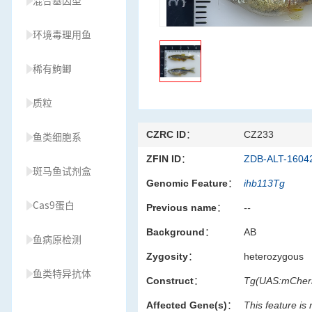
混合基因型
环境毒理用鱼
稀有鮈鲫
质粒
CZRC ID：
CZ233
鱼类细胞系
ZFIN ID：
ZDB-ALT-1604
斑马鱼试剂盒
Genomic Feature：
ihb113Tg
Cas9蛋白
Previous name：
--
Background：
AB
鱼病原检测
Zygosity：
heterozygous
鱼类特异抗体
Construct：
Tg(UAS:mCher
Affected Gene(s)：
This feature is
草履虫种源