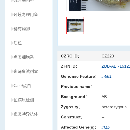
混合基因型
环境毒理用鱼
稀有鮈鲫
质粒
CZRC ID：
CZ229
鱼类细胞系
ZFIN ID：
ZDB-ALT-1512
斑马鱼试剂盒
Genomic Feature：
ihb81
Cas9蛋白
Previous name：
--
Background：
AB
鱼病原检测
Zygosity：
heterozygous
鱼类特异抗体
Construct：
--
Affected Gene(s)：
irf1b
草履虫种源