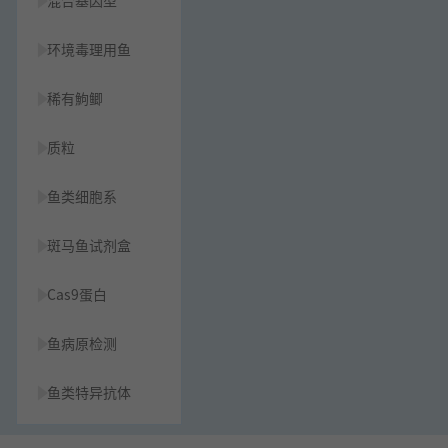
混合基因型
环境毒理用鱼
稀有鮈鲫
质粒
鱼类细胞系
斑马鱼试剂盒
Cas9蛋白
鱼病原检测
鱼类特异抗体
草履虫种源