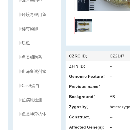
混合基因型
环境毒理用鱼
稀有鮈鲫
质粒
CZRC ID：
CZ2147
鱼类细胞系
ZFIN ID：
--
斑马鱼试剂盒
Genomic Feature：
--
Cas9蛋白
Previous name：
--
Background：
AB
鱼病原检测
Zygosity：
heterozyg
鱼类特异抗体
Construct：
--
Affected Gene(s)：
--
草履虫种源