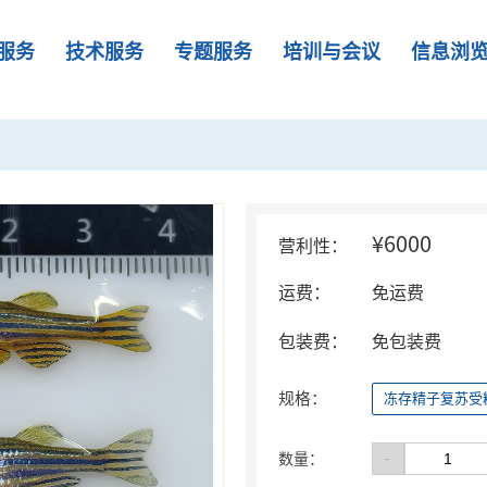
服务
技术服务
专题服务
培训与会议
信息浏
¥6000
营利性：
运费：
免运费
包装费：
免包装费
规格：
冻存精子复苏受
-
数量：