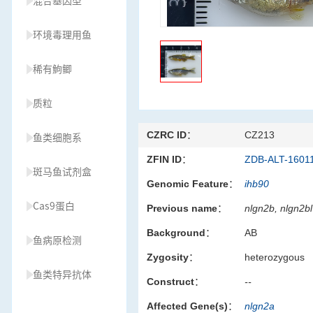
混合基因型
环境毒理用鱼
稀有鮈鲫
质粒
CZRC ID：
CZ213
鱼类细胞系
ZFIN ID：
ZDB-ALT-1601
斑马鱼试剂盒
Genomic Feature：
ihb90
Cas9蛋白
Previous name：
nlgn2b, nlgn2bl
Background：
AB
鱼病原检测
Zygosity：
heterozygous
鱼类特异抗体
Construct：
--
Affected Gene(s)：
nlgn2a
草履虫种源