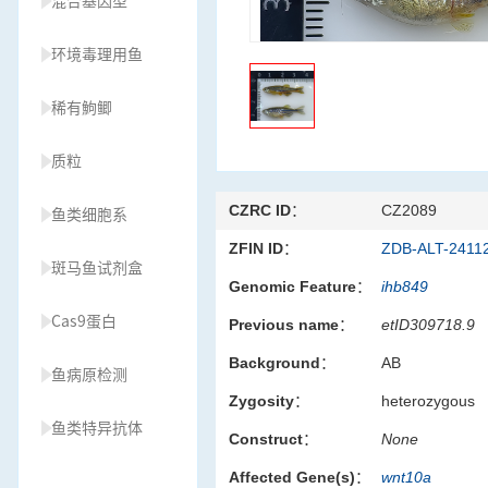
混合基因型
环境毒理用鱼
稀有鮈鲫
质粒
CZRC ID：
CZ2089
鱼类细胞系
ZFIN ID：
ZDB-ALT-2411
斑马鱼试剂盒
Genomic Feature：
ihb849
Cas9蛋白
Previous name：
etID309718.9
Background：
AB
鱼病原检测
Zygosity：
heterozygous
鱼类特异抗体
Construct：
None
Affected Gene(s)：
wnt10a
草履虫种源