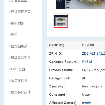
混合基因型
环境毒理用鱼
稀有鮈鲫
质粒
CZRC ID：
CZ2088
鱼类细胞系
ZFIN ID：
ZDB-ALT-2411
斑马鱼试剂盒
Genomic Feature：
ihb848
Cas9蛋白
Previous name：
PrP-1, PrP1,pr
Background：
AB
鱼病原检测
Zygosity：
heterozygous
鱼类特异抗体
Construct：
None
Affected Gene(s)：
prnpb
草履虫种源