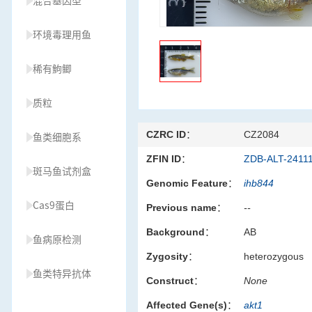
混合基因型
环境毒理用鱼
稀有鮈鲫
质粒
CZRC ID：
CZ2084
鱼类细胞系
ZFIN ID：
ZDB-ALT-2411
斑马鱼试剂盒
Genomic Feature：
ihb844
Cas9蛋白
Previous name：
--
Background：
AB
鱼病原检测
Zygosity：
heterozygous
鱼类特异抗体
Construct：
None
Affected Gene(s)：
akt1
草履虫种源