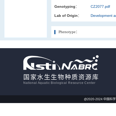
Genotyping：
CZ2077.pdf
活体影像学
Lab of Origin：
Development an
显微注射
Phenotype：
国家水生生物种质资源库
National Aquatic Biological Resource Center
@2020-2024 中