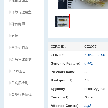
混合基因型
环境毒理用鱼
稀有鮈鲫
质粒
CZRC ID：
CZ2077
鱼类细胞系
ZFIN ID：
ZDB-ALT-2501
斑马鱼试剂盒
Genomic Feature：
gyf41
Cas9蛋白
Previous name：
--
Background：
AB
鱼病原检测
Zygosity：
heterozygous
鱼类特异抗体
Construct：
None
Affected Gene(s)：
btg2
草履虫种源