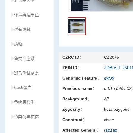
混合基因型
环境毒理用鱼
稀有鮈鲫
质粒
CZRC ID：
CZ2075
鱼类细胞系
ZFIN ID：
ZDB-ALT-2501
斑马鱼试剂盒
Genomic Feature：
gyf39
Cas9蛋白
Previous name：
rab1a,fb53a02,
Background：
AB
鱼病原检测
Zygosity：
heterozygous
鱼类特异抗体
Construct：
None
Affected Gene(s)：
rab1ab
草履虫种源