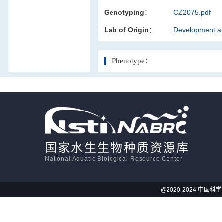
Genotyping：
CZ2075.pdf
活体影像学
Lab of Origin：
Development an
显微注射
Phenotype：
国家水生生物种质资源库
National Aquatic Biological Resource Center
@2020-2024 中