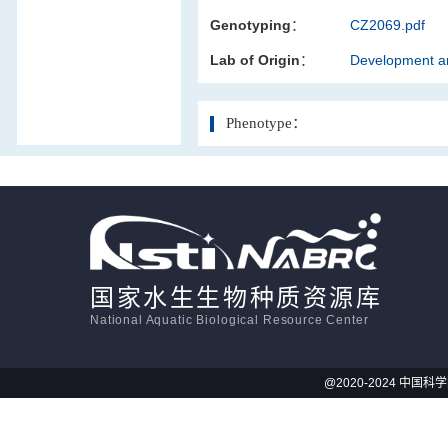
Genotyping：
CZ2069.pdf
活体影像学
Lab of Origin：
Development an
显微注射
Phenotype：
国家水生生物种质资源库
National Aquatic Biological Resource Center
@2020-2024 中