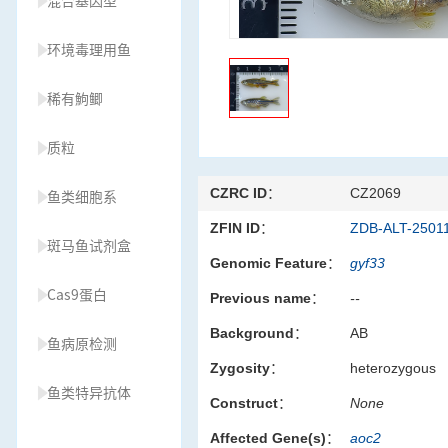
混合基因型
环境毒理用鱼
稀有鮈鲫
质粒
CZRC ID：
CZ2069
鱼类细胞系
ZFIN ID：
ZDB-ALT-2501
斑马鱼试剂盒
Genomic Feature：
gyf33
Cas9蛋白
Previous name：
--
Background：
AB
鱼病原检测
Zygosity：
heterozygous
鱼类特异抗体
Construct：
None
Affected Gene(s)：
aoc2
草履虫种源