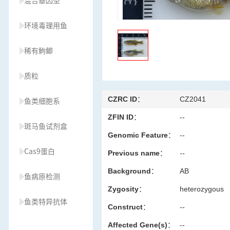
混合基因型
环境毒理用鱼
稀有鮈鲫
质粒
CZRC ID：
CZ2041
鱼类细胞系
ZFIN ID：
--
斑马鱼试剂盒
Genomic Feature：
--
Cas9蛋白
Previous name：
--
Background：
AB
鱼病原检测
Zygosity：
heterozygous
鱼类特异抗体
Construct：
--
Affected Gene(s)：
--
草履虫种源