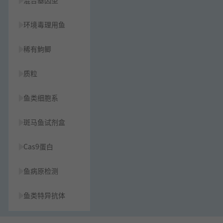
混合基因型
环境毒理用鱼
稀有鮈鲫
质粒
鱼类细胞系
斑马鱼试剂盒
Cas9蛋白
鱼病原检测
鱼类特异抗体
草履虫种源