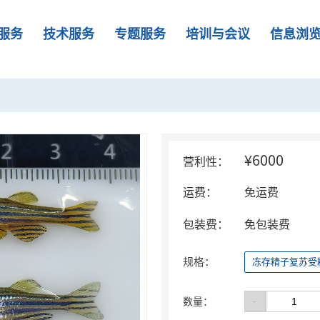
服务
技术服务
专题服务
培训与会议
信息浏
¥6000
营利性：
运费：
免运费
包装费：
免包装费
规格：
冻存精子复苏受
-
数量：