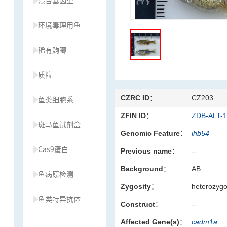
混合基因型
环境毒理用鱼
稀有鮈鲫
质粒
CZRC ID：
CZ203
鱼类细胞系
ZFIN ID：
ZDB-ALT-
斑马鱼试剂盒
Genomic Feature：
ihb54
Cas9蛋白
Previous name：
--
Background：
AB
鱼病原检测
Zygosity：
heterozyg
鱼类特异抗体
Construct：
--
Affected Gene(s)：
cadm1a
草履虫种源