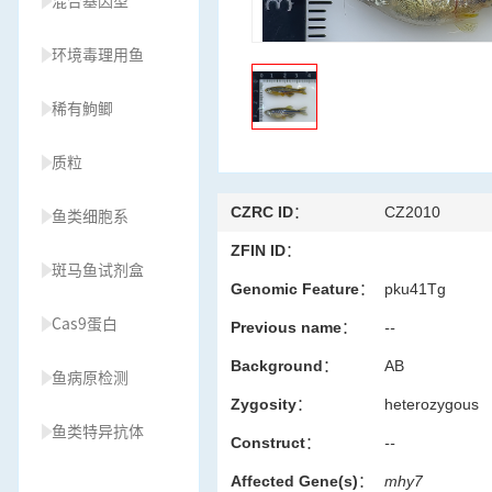
混合基因型
环境毒理用鱼
稀有鮈鲫
质粒
CZRC ID：
CZ2010
鱼类细胞系
ZFIN ID：
斑马鱼试剂盒
Genomic Feature：
pku41Tg
Cas9蛋白
Previous name：
--
Background：
AB
鱼病原检测
Zygosity：
heterozygous
鱼类特异抗体
Construct：
--
Affected Gene(s)：
mhy7
草履虫种源