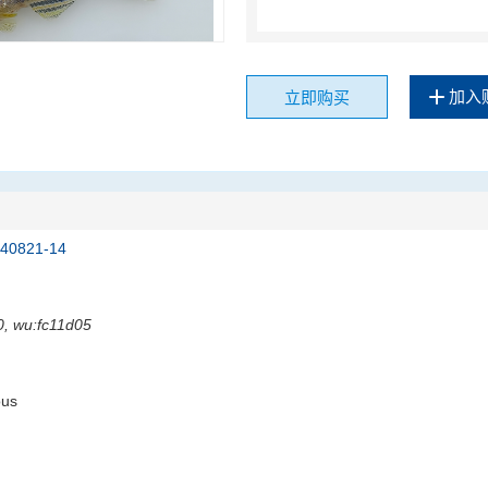
加入
立即购买
240821-14
, wu:fc11d05
ous