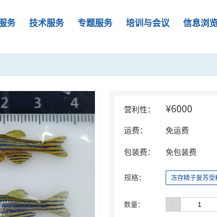
服务
技术服务
专题服务
培训与会议
信息浏
¥6000
营利性：
运费：
免运费
包装费：
免包装费
规格：
冻存精子复苏受
-
数量：