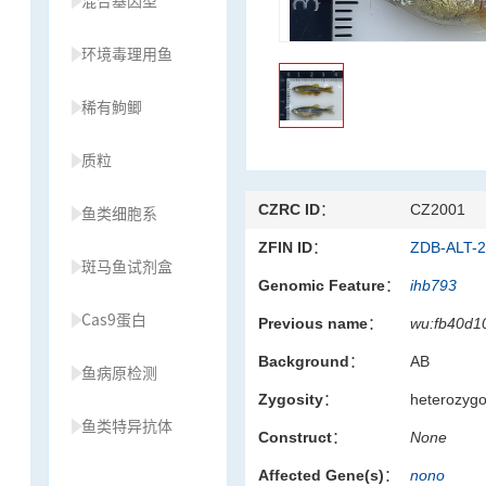
混合基因型
环境毒理用鱼
稀有鮈鲫
质粒
CZRC ID：
CZ2001
鱼类细胞系
ZFIN ID：
ZDB-ALT-
斑马鱼试剂盒
Genomic Feature：
ihb793
Cas9蛋白
Previous name：
wu:fb40d10
Background：
AB
鱼病原检测
Zygosity：
heterozyg
鱼类特异抗体
Construct：
None
Affected Gene(s)：
nono
草履虫种源